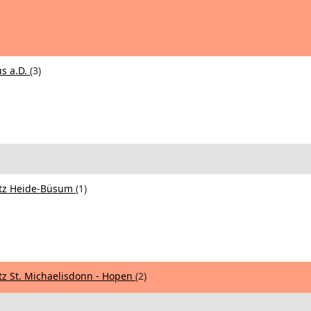
s a.D.
(3)
atz Heide-Büsum
(1)
tz St. Michaelisdonn - Hopen
(2)