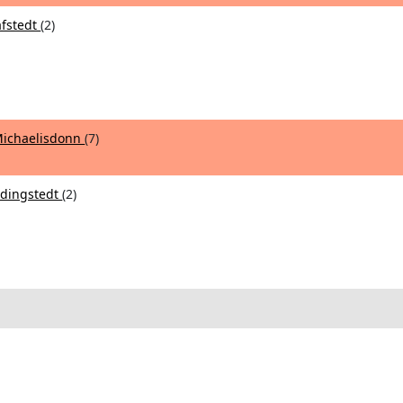
afstedt
(2)
 Michaelisdonn
(7)
ddingstedt
(2)