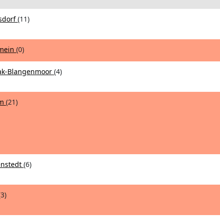
rsdorf
(11)
emein
(0)
rlak-Blangenmoor
(4)
um
(21)
enstedt
(6)
(3)