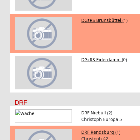
DGzRS Brunsbüttel
(1)
DGzRS Eiderdamm
(0)
DRF
DRF Niebüll
(2)
Christoph Europa 5
DRF Rendsburg
(1)
Christoph 42