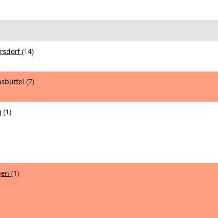
ersdorf
(14)
nsbüttel
(7)
g
(1)
ngen
(1)