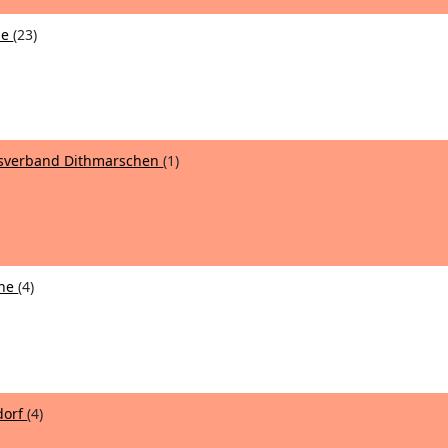
de
(23)
isverband Dithmarschen
(1)
rne
(4)
dorf
(4)