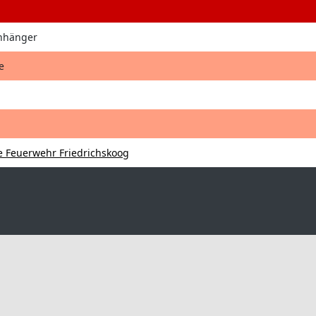
Anhänger
e
ge Feuerwehr Friedrichskoog