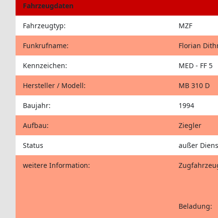
Fahrzeugdaten
Fahrzeugtyp:
MZF
Funkrufname:
Florian Dit
Kennzeichen:
MED - FF 5
Hersteller / Modell:
MB 310 D
Baujahr:
1994
Aufbau:
Ziegler
Status
außer Diens
weitere Information:
Zugfahrzeug
Beladung: