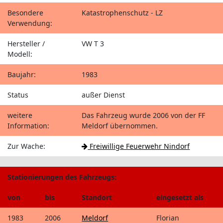
Besondere
Katastrophenschutz - LZ
Verwendung:
Hersteller /
VW T 3
Modell:
Baujahr:
1983
Status
außer Dienst
weitere
Das Fahrzeug wurde 2006 von der FF
Information:
Meldorf übernommen.
Zur Wache:
Freiwillige Feuerwehr Nindorf
Stationierungen des Fahrzeugs:
von
bis
Standort
eingesetzt als
1983
2006
Meldorf
Florian