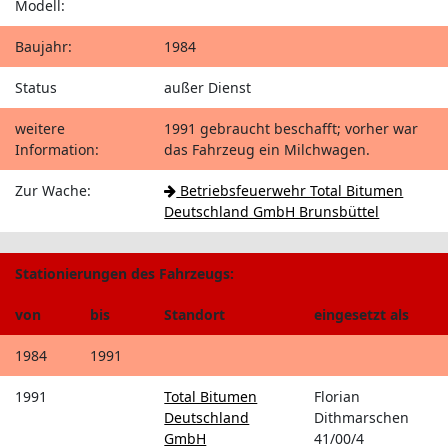
Modell:
Baujahr:
1984
Status
außer Dienst
weitere
1991 gebraucht beschafft; vorher war
Information:
das Fahrzeug ein Milchwagen.
Zur Wache:
Betriebsfeuerwehr Total Bitumen
Deutschland GmbH Brunsbüttel
Stationierungen des Fahrzeugs:
von
bis
Standort
eingesetzt als
1984
1991
1991
Total Bitumen
Florian
Deutschland
Dithmarschen
GmbH
41/00/4