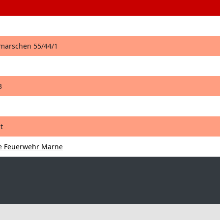
hmarschen 55/44/1
3
t
ge Feuerwehr Marne