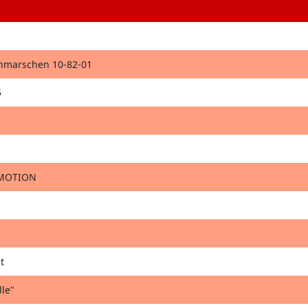
thmarschen 10-82-01
5
4MOTION
t
lle"