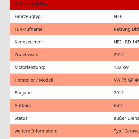
Fahrzeugdaten
Fahrzeugtyp:
NEF
Funkrufname:
Rettung Di
Kennzeichen:
HEI - RD 14
Zugelassen:
2012
Motorleistung:
132 kW
Hersteller / Modell:
VW T5 GP 
Baujahr:
2012
Aufbau:
Binz
Status
außer Diens
weitere Information:
Typ "Carave