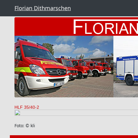
Florian Dithmarschen
HLF 35/40-2
Foto: © kli