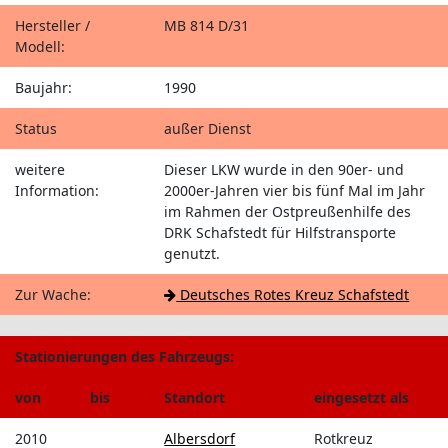
Hersteller /
MB 814 D/31
Modell:
Baujahr:
1990
Status
außer Dienst
weitere
Dieser LKW wurde in den 90er- und
Information:
2000er-Jahren vier bis fünf Mal im Jahr
im Rahmen der Ostpreußenhilfe des
DRK Schafstedt für Hilfstransporte
genutzt.
Zur Wache:
Deutsches Rotes Kreuz Schafstedt
Stationierungen des Fahrzeugs:
von
bis
Standort
eingesetzt als
2010
Albersdorf
Rotkreuz