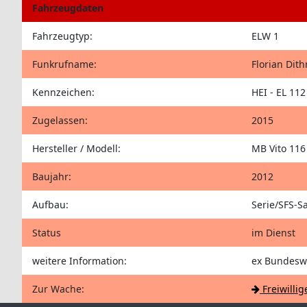
Fahrzeugdaten
Fahrzeugtyp:
ELW 1
Funkrufname:
Florian Dit
Kennzeichen:
HEI - EL 112
Zugelassen:
2015
Hersteller / Modell:
MB Vito 116
Baujahr:
2012
Aufbau:
Serie/SFS-S
Status
im Dienst
weitere Information:
ex Bundesw
Zur Wache:
Freiwilli