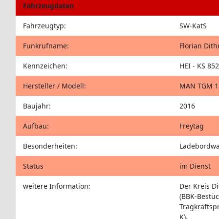
Fahrzeugdaten
Fahrzeugtyp:
SW-KatS
Funkrufname:
Florian Dit
Kennzeichen:
HEI - KS 852
Hersteller / Modell:
MAN TGM 13
Baujahr:
2016
Aufbau:
Freytag
Besonderheiten:
Ladebordwa
Status
im Dienst
weitere Information:
Der Kreis D
(BBK-Bestü
Tragkraftsp
K).