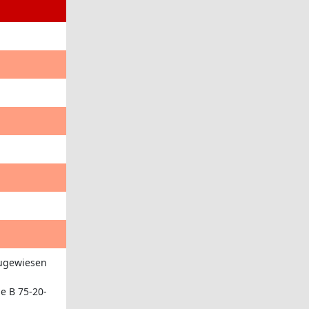
zugewiesen
e B 75-20-