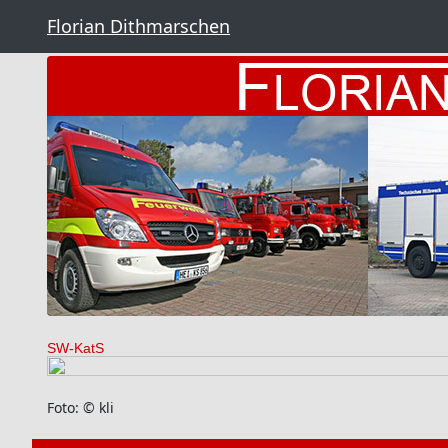
Florian Dithmarschen
SW-KatS
Foto: © kli