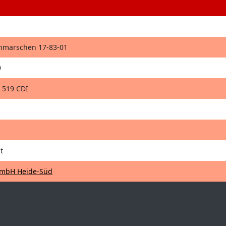
thmarschen 17-83-01
9
 519 CDI
t
mbH Heide-Süd