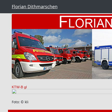
Florian Dithmarschen
KTW-B gl
Foto: © kli