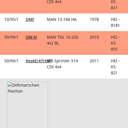
CDI 4x4
KS
821
10/95/1
DMF
MAN 13.168 HA
1978
HEI -
8181
50/59/1
GW-N
MAN TGL 10.220
2010
HEI -
4x2 BL
KS
855
50/94/1
ReakErkTrKW
MB Sprinter 519
2011
HEI -
CDI 4x4
KS
821