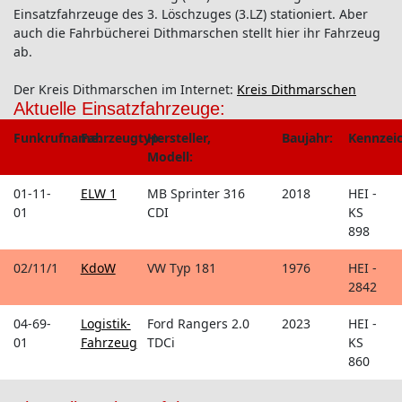
Einsatzfahrzeuge des 3. Löschzuges (3.LZ) stationiert. Aber
auch die Fahrbücherei Dithmarschen stellt hier ihr Fahrzeug
ab.
Der Kreis Dithmarschen im Internet:
Kreis Dithmarschen
Aktuelle Einsatzfahrzeuge:
Funkrufname:
Fahrzeugtyp:
Hersteller,
Baujahr:
Kennzei
Modell:
01-11-
ELW 1
MB Sprinter 316
2018
HEI -
01
CDI
KS
898
02/11/1
KdoW
VW Typ 181
1976
HEI -
2842
04-69-
Logistik-
Ford Rangers 2.0
2023
HEI -
01
Fahrzeug
TDCi
KS
860