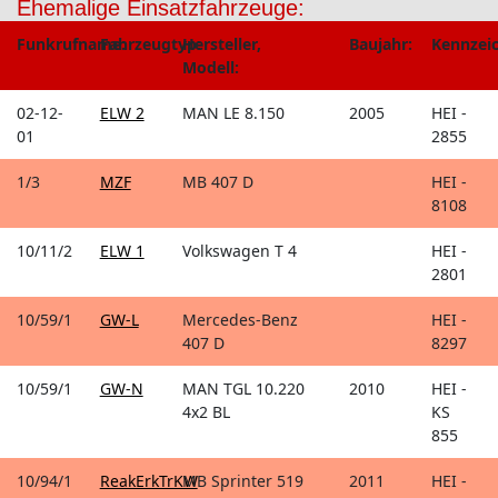
Ehemalige Einsatzfahrzeuge:
Funkrufname:
Fahrzeugtyp:
Hersteller,
Baujahr:
Kennzei
Modell:
02-12-
ELW 2
MAN LE 8.150
2005
HEI -
01
2855
1/3
MZF
MB 407 D
HEI -
8108
10/11/2
ELW 1
Volkswagen T 4
HEI -
2801
10/59/1
GW-L
Mercedes-Benz
HEI -
407 D
8297
10/59/1
GW-N
MAN TGL 10.220
2010
HEI -
4x2 BL
KS
855
10/94/1
ReakErkTrKW
MB Sprinter 519
2011
HEI -