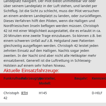
Landeplatz navigiert. Der Pilot bleibt unmittelbar vor oder
über seinem Landeplatz in der Luft stehen, und landet per
Sichtflug. Ist die Sicht zu schlecht, muss der Pilot versuchen
an einem anderen Landeplatzt zu landen, oder zurückfliegen.
Dieses Verfahren hilft den Piloten, wenn die Halligen und
Nordfriesischen Inseln beflogen werden müssen. Christoph
42 ist mit einer Möglichkeit ausgestattet, die es erlaubt in ca.
20 Minuten eine zweite Trage einzubauen. So können z.B. bei
einem schweren Unfall auf z.B. Helgoland zwei Patienten
gleichzeitig ausgeflogen werden. Christoph 42 leistet jeden
zehnten Einsatz auf den Halligen. Nachts sogar jeden
zweiten. In der Nacht sind aber nicht alle Helikopter mehr
einsatzbereit. Generell ist die Luftrettung in Schleswig-
Holstein auf einem sehr hohen Niveau.
Aktuelle Einsatzfahrzeuge:
Funkrufname:
Fahrzeugtyp:
Hersteller,
Baujahr:
Kennzei
Modell:
Christoph
RTH
H145
D-HILF
42