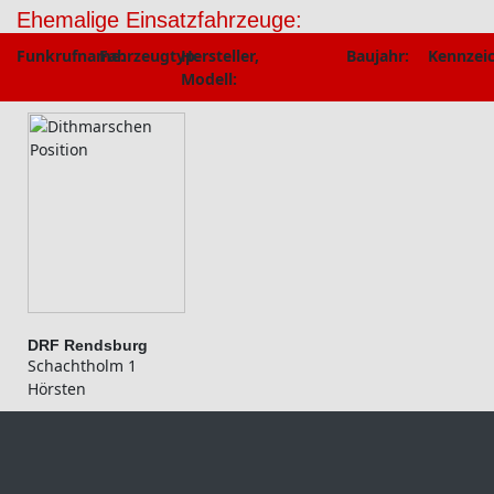
Ehemalige Einsatzfahrzeuge:
Funkrufname:
Fahrzeugtyp:
Hersteller,
Baujahr:
Kennzei
Modell:
DRF Rendsburg
Schachtholm 1
Hörsten