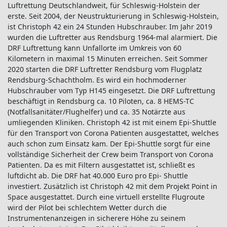
Luftrettung Deutschlandweit, für Schleswig-Holstein der
erste. Seit 2004, der Neustrukturierung in Schleswig-Holstein,
ist Christoph 42 ein 24 Stunden Hubschrauber. Im Jahr 2019
wurden die Luftretter aus Rendsburg 1964-mal alarmiert. Die
DRF Luftrettung kann Unfallorte im Umkreis von 60
Kilometern in maximal 15 Minuten erreichen. Seit Sommer
2020 starten die DRF Luftretter Rendsburg vom Flugplatz
Rendsburg-Schachtholm. Es wird ein hochmoderner
Hubschrauber vom Typ H145 eingesetzt. Die DRF Luftrettung
beschäftigt in Rendsburg ca. 10 Piloten, ca. 8 HEMS-TC
(Notfallsanitäter/Flughelfer) und ca. 35 Notärzte aus
umliegenden Kliniken. Christoph 42 ist mit einem Epi-Shuttle
für den Transport von Corona Patienten ausgestattet, welches
auch schon zum Einsatz kam. Der Epi-Shuttle sorgt für eine
vollständige Sicherheit der Crew beim Transport von Corona
Patienten. Da es mit Filtern ausgestattet ist, schließt es
luftdicht ab. Die DRF hat 40.000 Euro pro Epi- Shuttle
investiert. Zusätzlich ist Christoph 42 mit dem Projekt Point in
Space ausgestattet. Durch eine virtuell erstellte Flugroute
wird der Pilot bei schlechtem Wetter durch die
Instrumentenanzeigen in sicherere Höhe zu seinem