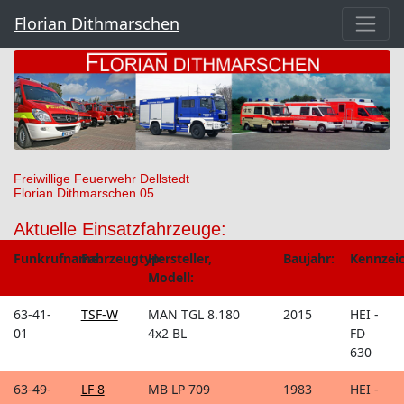
Florian Dithmarschen
Freiwillige Feuerwehr Dellstedt
Florian Dithmarschen 05
Aktuelle Einsatzfahrzeuge:
Funkrufname:
Fahrzeugtyp:
Hersteller,
Baujahr:
Kennzei
Modell:
63-41-
TSF-W
MAN TGL 8.180
2015
HEI -
01
4x2 BL
FD
630
63-49-
LF 8
MB LP 709
1983
HEI -