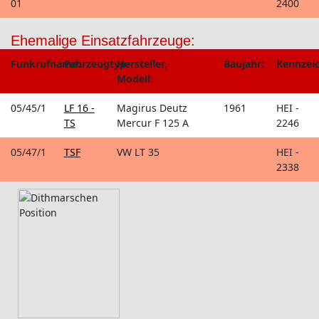
01
2400
Ehemalige Einsatzfahrzeuge:
Funkrufname:
Fahrzeugtyp:
Hersteller,
Baujahr:
Kennzei
Modell:
05/45/1
LF 16 -
Magirus Deutz
1961
HEI -
TS
Mercur F 125 A
2246
05/47/1
TSF
VW LT 35
HEI -
2338