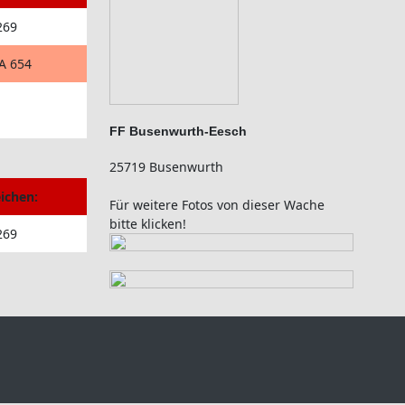
269
A 654
FF Busenwurth-Eesch
25719 Busenwurth
ichen:
Für weitere Fotos von dieser Wache
bitte klicken!
269