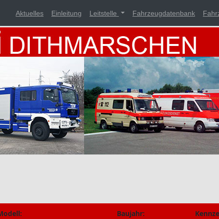
Aktuelles
Einleitung
Leitstelle
Fahrzeugdatenbank
Fahr
Modell:
Baujahr:
Kennze