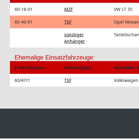
60-18-01
MZF
VW LT 35
60-40-01
TSF
Opel Movan
sonstiger
Tanklöscha
Anhänger
Ehemalige Einsatzfahrzeuge:
Funkrufname:
Fahrzeugtyp:
Hersteller, 
60/47/1
TSF
Volkswagen