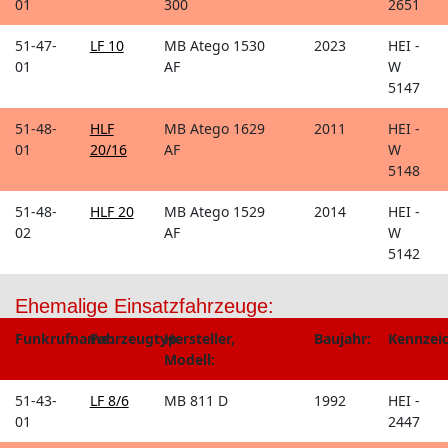
01
300
2651
51-47-
LF 10
MB Atego 1530
2023
HEI -
01
AF
W
5147
51-48-
HLF
MB Atego 1629
2011
HEI -
01
20/16
AF
W
5148
51-48-
HLF 20
MB Atego 1529
2014
HEI -
02
AF
W
5142
Ehemalige Einsatzfahrzeuge:
Funkrufname:
Fahrzeugtyp:
Hersteller,
Baujahr:
Kennzei
Modell:
51-43-
LF 8/6
MB 811 D
1992
HEI -
01
2447