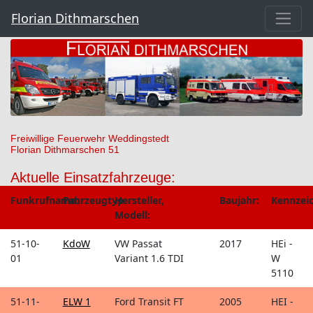
Florian Dithmarschen
Freiwillige Feuerwehr Weddingstedt
Florian Dithmarschen 51
Aktuelle Einsatzfahrzeuge:
Funkrufname:
Fahrzeugtyp:
Hersteller,
Baujahr:
Kennzei
Modell:
51-10-
KdoW
VW Passat
2017
HEi -
01
Variant 1.6 TDI
W
5110
51-11-
ELW 1
Ford Transit FT
2005
HEI -