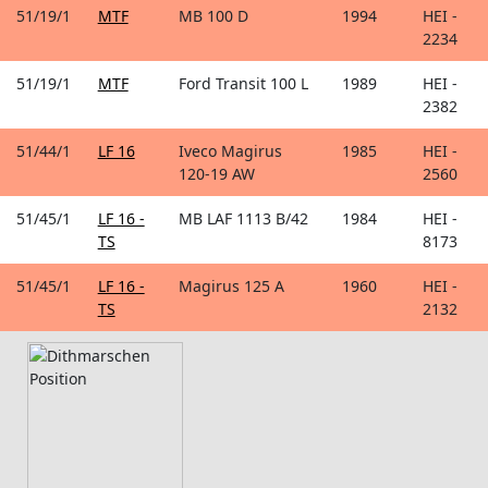
51/19/1
MTF
MB 100 D
1994
HEI -
2234
51/19/1
MTF
Ford Transit 100 L
1989
HEI -
2382
51/44/1
LF 16
Iveco Magirus
1985
HEI -
120-19 AW
2560
51/45/1
LF 16 -
MB LAF 1113 B/42
1984
HEI -
TS
8173
51/45/1
LF 16 -
Magirus 125 A
1960
HEI -
TS
2132