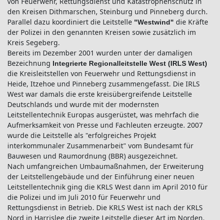
von Feuerwehr, Rettungsdienst und Katastrophenschutz in
den Kreisen Dithmarschen, Steinburg und Pinneberg durch.
Parallel dazu koordiniert die Leitstelle
die Kräfte
"Westwind"
der Polizei in den genannten Kreisen sowie zusätzlich im
Kreis Segeberg.
Bereits im Dezember 2001 wurden unter der damaligen
Bezeichnung
Integrierte Regionalleitstelle West (IRLS West)
die Kreisleitstellen von Feuerwehr und Rettungsdienst in
Heide, Itzehoe und Pinneberg zusammengefasst. Die IRLS
West war damals die erste kreisübergreifende Leitstelle
Deutschlands und wurde mit der modernsten
Leitstellentechnik Europas ausgerüstet, was mehrfach die
Aufmerksamkeit von Presse und Fachleuten erzeugte. 2007
wurde die Leitstelle als "erfolgreiches Projekt
interkommunaler Zusammenarbeit" vom Bundesamt für
Bauwesen und Raumordnung (BBR) ausgezeichnet.
Nach umfangreichen Umbaumaßnahmen, der Erweiterung
der Leitstellengebäude und der Einführung einer neuen
Leitstellentechnik ging die KRLS West dann im April 2010 für
die Polizei und im Juli 2010 für Feuerwehr und
Rettungsdienst in Betrieb. Die KRLS West ist nach der KRLS
Nord in Harrislee die zweite Leitstelle dieser Art im Norden.