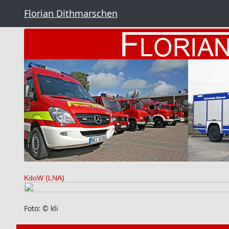
Florian Dithmarschen
KdoW (LNA)
Foto: © kli