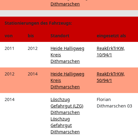
Dithmarschen
Stationierungen des Fahrzeugs:
von
bis
Standort
eingesetzt als
2011
2012
Heide Halligweg
ReakErkTrKW,
Kreis
10/94/1
Dithmarschen
2012
2014
Heide Halligweg
ReakErkTrKW,
Kreis
50/94/1
Dithmarschen
2014
Löschzug
Florian
Gefahrgut (LZG)
Dithmarschen 03
Dithmarschen
Löschzug
Gefahrgut
Dithmarschen