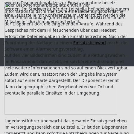
weitere Disponentenplätze zur Einsatzannahme besetzt
Jeder Disponentenarbeitsplatz enthält vier
werden. Im Stockwerk über der Leitstelle befindet sich zudem
Informationsbildschirme sowie eine Bedienungsoberfläche
eine Stabsstelle mit Konferenzraum. Unterstützt werden die
für die Telefonanlage (unten Mitte). Per Touchscreen steuert
Mitarbeiter durch modernste Technik.
der Disponent dort die eingehenden Anrufe. Während des
Gespräches mit dem Hilfesuchenden über das Headset
erfolgt die Dateneingabe in den Einsatzleitrechner. Nach der
Zuordnung der Notlage zu einem
Einsatzstichwort
macht die
Software einen Alarmierungsvorschlag.
Auf den vier Bildschirmen sind zudem alle Rettungswachen
im Einsatzgebiet dargestellt, einsatzbereite Fahrzeuge und
viele weitere Informationen sind so auf einen Blick verfügbar.
Zudem wird der Einsatzort nach der Eingabe ins System
sofort auf einer Karte dargestellt. Der Disponent erkennt
dann die geographischen Gegebenheiten vor Ort und
eventuelle parallele Einsätze in der Umgebung.
Lagedienstführer überwacht das gesamte Einsatzgeschehen
im Versorgungsbereich der Leitstelle. Er ist den Disponenten
vorgesetzt und kann sofortige Entscheidungen zur Verteilung