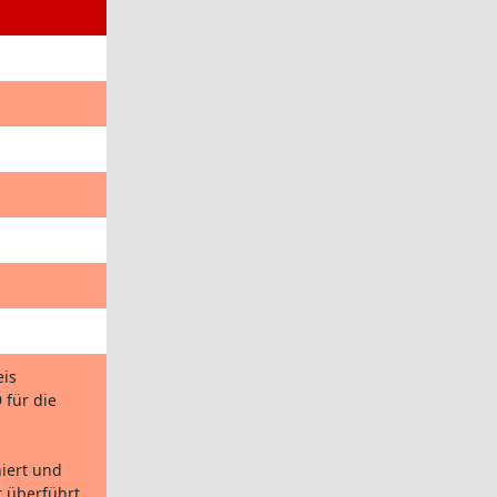
eis
für die
iert und
 überführt.