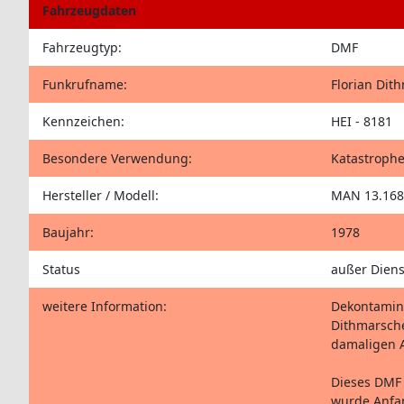
Fahrzeugdaten
Fahrzeugtyp:
DMF
Funkrufname:
Florian Dit
Kennzeichen:
HEI - 8181
Besondere Verwendung:
Katastrophe
Hersteller / Modell:
MAN 13.168
Baujahr:
1978
Status
außer Diens
weitere Information:
Dekontamina
Dithmarsche
damaligen A
Dieses DMF 
wurde Anfa