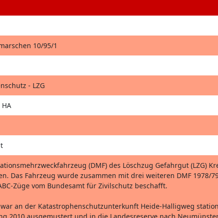
hmarschen 10/95/1
nschutz - LZG
 HA
t
tionsmehrzweckfahrzeug (DMF) des Löschzug Gefahrgut (LZG) Kr
n. Das Fahrzeug wurde zusammen mit drei weiteren DMF 1978/79 
BC-Züge vom Bundesamt für Zivilschutz beschafft.
war an der Katastrophenschutzunterkunft Heide-Halligweg station
ng 2010 ausgemustert und in die Landesreserve nach Neumünster