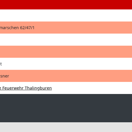
hmarschen 62/47/1
t
isner
ge Feuerwehr Thalingburen