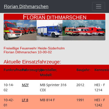
Florian Dithmarschen
Freiwillige Feuerwehr Heide-Süderholm
Florian Dithmarschen 10-00-02
Aktuelle Einsatzfahrzeuge:
Funkrufname:
Fahrzeugtyp:
Hersteller,
Baujahr:
Kennzei
Modell:
10-14-
MZF
MB Sprinter 316
2012
HEI - F
02
CDI
1214
10-42-
LF 8
MB 814 F
1991
HEI - F
01
1242