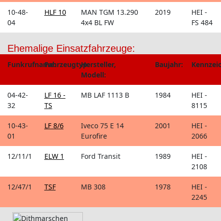
10-48-
HLF 10
MAN TGM 13.290
2019
HEI -
04
4x4 BL FW
FS 484
Ehemalige Einsatzfahrzeuge:
Funkrufname:
Fahrzeugtyp:
Hersteller,
Baujahr:
Kennzei
Modell:
04-42-
LF 16 -
MB LAF 1113 B
1984
HEI -
32
TS
8115
10-43-
LF 8/6
Iveco 75 E 14
2001
HEI -
01
Eurofire
2066
12/11/1
ELW 1
Ford Transit
1989
HEI -
2108
12/47/1
TSF
MB 308
1978
HEI -
2245