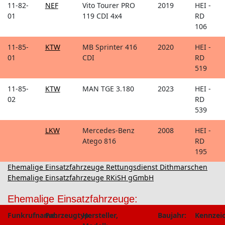
11-82-
NEF
Vito Tourer PRO
2019
HEI -
01
119 CDI 4x4
RD
106
11-85-
KTW
MB Sprinter 416
2020
HEI -
01
CDI
RD
519
11-85-
KTW
MAN TGE 3.180
2023
HEI -
02
RD
539
LKW
Mercedes-Benz
2008
HEI -
Atego 816
RD
195
Ehemalige Einsatzfahrzeuge Rettungsdienst Dithmarschen
Ehemalige Einsatzfahrzeuge RKiSH gGmbH
Ehemalige Einsatzfahrzeuge:
Funkrufname:
Fahrzeugtyp:
Hersteller,
Baujahr:
Kennzei