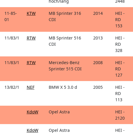
hoch/lang
2448
11-85-
KTW
MB Sprinter 316
2014
HEI -
01
CDI
RD
153
11/83/1
RTW
MB Sprinter 516
2013
HEI -
CDI
RD
328
11/83/1
RTW
Mercedes-Benz
2008
HEI -
Sprinter 515 CDI
RD
127
13/82/1
NEF
BMW X 5 3.0 d
2005
HEI -
RD
113
KdoW
Opel Astra
HEI -
2120
KdoW
Opel Astra
HEI -