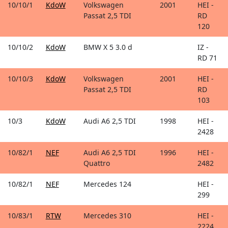
10/10/1
KdoW
Volkswagen
2001
HEI -
Passat 2,5 TDI
RD
120
10/10/2
KdoW
BMW X 5 3.0 d
IZ -
RD 71
10/10/3
KdoW
Volkswagen
2001
HEI -
Passat 2,5 TDI
RD
103
10/3
KdoW
Audi A6 2,5 TDI
1998
HEI -
2428
10/82/1
NEF
Audi A6 2,5 TDI
1996
HEI -
Quattro
2482
10/82/1
NEF
Mercedes 124
HEI -
299
10/83/1
RTW
Mercedes 310
HEI -
2224