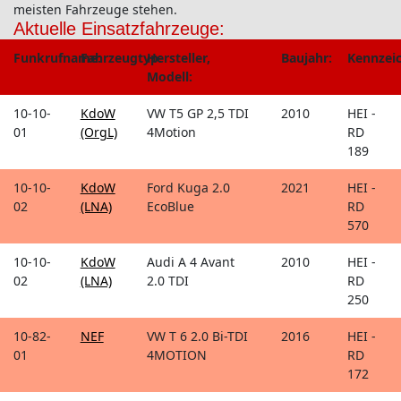
meisten Fahrzeuge stehen.
Aktuelle Einsatzfahrzeuge:
Funkrufname:
Fahrzeugtyp:
Hersteller,
Baujahr:
Kennzei
Modell:
10-10-
KdoW
VW T5 GP 2,5 TDI
2010
HEI -
01
(OrgL)
4Motion
RD
189
10-10-
KdoW
Ford Kuga 2.0
2021
HEI -
02
(LNA)
EcoBlue
RD
570
10-10-
KdoW
Audi A 4 Avant
2010
HEI -
02
(LNA)
2.0 TDI
RD
250
10-82-
NEF
VW T 6 2.0 Bi-TDI
2016
HEI -
01
4MOTION
RD
172