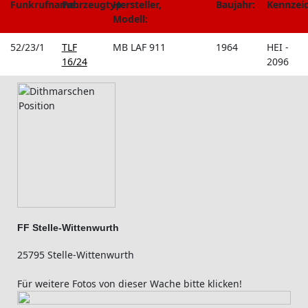
Funkrufname:
Fahrzeugtyp:
Hersteller,
Baujahr:
Kennzei
Modell:
52/23/1
TLF
MB LAF 911
1964
HEI -
16/24
2096
FF Stelle-Wittenwurth
25795 Stelle-Wittenwurth
Für weitere Fotos von dieser Wache bitte klicken!