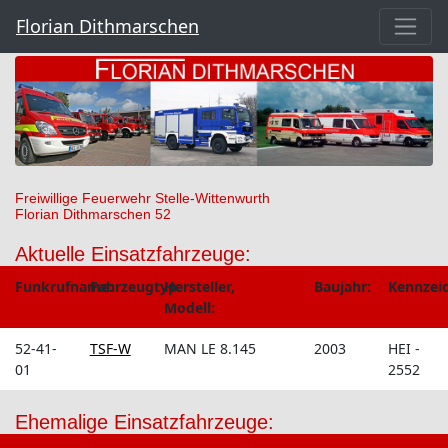
Florian Dithmarschen
Freiwillige Feuerwehr Stelle-Wittenwurth
Florian Dithmarschen 52
Aktuelle Einsatzfahrzeuge:
Funkrufname:
Fahrzeugtyp:
Hersteller,
Baujahr:
Kennzei
Modell:
52-41-
TSF-W
MAN LE 8.145
2003
HEI -
01
2552
Ehemalige Einsatzfahrzeuge: