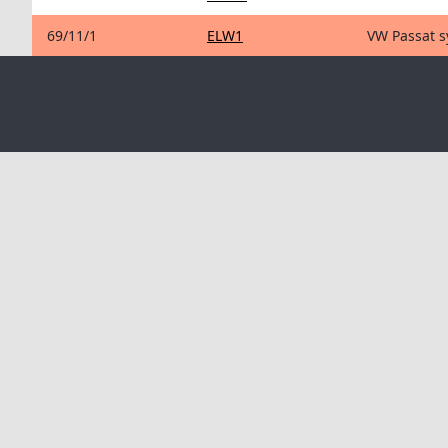
69/11/1
ELW1
VW Passat s