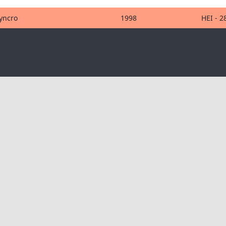
yncro
1998
HEI - 2