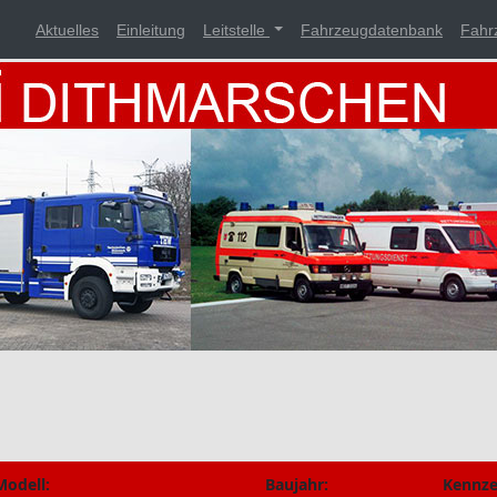
Aktuelles
Einleitung
Leitstelle
Fahrzeugdatenbank
Fahr
Modell:
Baujahr:
Kennze