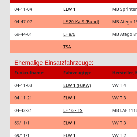
04-11-04
ELW 1
MB Sprinter
04-47-07
LF 20-KatS (Bund)
MB Atego 1
69-44-01
LF 8/6
MB Atego 8
TSA
Ehemalige Einsatzfahrzeuge:
Funkrufname:
Fahrzeugtyp:
Hersteller, 
04-11-03
ELW 1 (FüKW)
VW T 4
04-11-21
ELW 1
VW T 3
04-42-21
LF 16 - TS
MB LAF 111
69/11/1
ELW 1
VW T 3
69/11/1
ELW 1
VW T 2