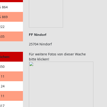
S 864
S 869
222
FF Nindorf
535
25704 Nindorf
Für weitere Fotos von dieser Wache
ichen:
bitte klicken!
850
111
124
111
817