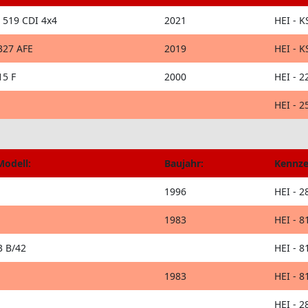
 519 CDI 4x4
2021
HEI - K
327 AFE
2019
HEI - K
15 F
2000
HEI - 2
HEI - 2
Modell:
Baujahr:
Kennze
1996
HEI - 2
1983
HEI - 8
3 B/42
HEI - 8
1983
HEI - 8
HEI - 2