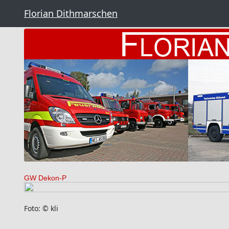
Florian Dithmarschen
GW Dekon-P
Foto: © kli